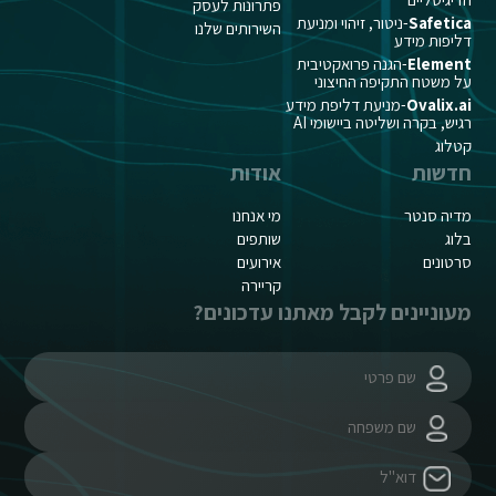
פתרונות לעסק
Safetica
-ניטור, זיהוי ומניעת
השירותים שלנו
דליפות מידע
Element
-הגנה פרואקטיבית
על משטח התקיפה החיצוני
Ovalix.ai
-מניעת דליפת מידע
רגיש, בקרה ושליטה ביישומי AI
קטלוג
חדשות
אודות
מדיה סנטר
מי אנחנו
בלוג
שותפים
סרטונים
אירועים
קריירה
מעוניינים לקבל מאתנו עדכונים?