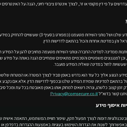
דרשים על פי דין מקומי או זר, לצורך אינטרס ציבורי חיוני, הגנה על האינטרסים ש
המידע הנוגע אליך יישמר במערכות המידע שלנו ושל נותני השי
ראל והן במדינות אחרות והכול בהתאם לדרישות הדין.
תנות ממדינה למדינה החברה ונותני השירות מטעמה מחויבים להגן על המידע ה
וכן למנגנונים משפטיים והסכמיים מתאימים שמחייבים הגנה נאותה על מידע שא
 שעשויות לחול במדינה שאליה המידע מועבר.
דע הנוגע אליך כל עוד הוא נדרש באופן סביר לצורך המטרה או המטרות שלשמן א
אוחר מכך – הכול בהתאם למדיניות שמירת המידע שלנו ובכפוף לדרישות הדין. אלא אם נקב
 זמן קצוב כלשהו, ונהיה רשאים למחוק אותו באופן מאובטח בכל עת ומכל סיבה
יתנו קשר בדוא"ל
Privacy@comsecure.co.il
תר עושה שימוש בעוגיות (Cookies) ובטכנולוגיות דומות לצורך תפעול תקין, שיפור חוויית המשתמש, התאמ
ם. באפשרותך לשנות את הגדרות השימוש בעוגיות באמצעות ההגדרות בדפדפן א