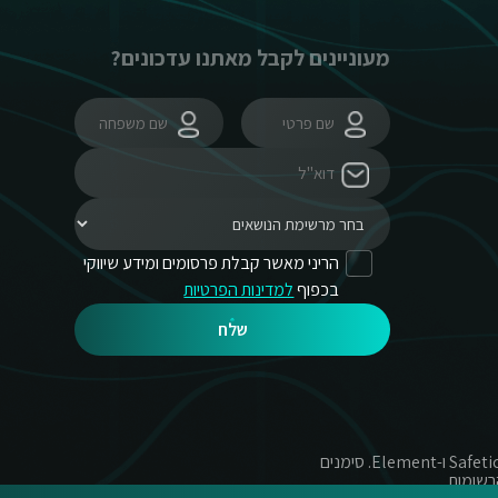
מעוניינים לקבל מאתנו עדכונים?
הריני מאשר קבלת פרסומים ומידע שיווקי
בכפוף
למדינות הפרטיות
שלח
© כל הזכויות שמורות לקומסקיור בע"מ, נציגת ESET בישראל משנת 2004 והמפיצה הרשמית של Safetica, SURF ו-Element. סימנים
רשומות.