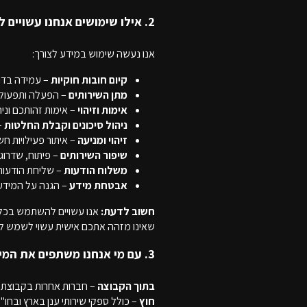
2. אילו שימושים אנחנו עשויים לעשות במידע?
אנו נעשה שימוש במידע לצורך:
קיום חובות חוקיות
– עמידה בדרי
מתן השירותים
– הפעלה ותפעול ש
אימות וזיהוי
– אימות זהותכם וני
ניהול סיכונים וקבלת החלטות
–
זיהוי ומניעה
– איתור פעילויות חשו
שיפור השירותים
– פיתוח, שדרוג 
משלוח הודעות
– שליחת הודעות ת
אבטחת מידע
– הגנה על המידע 
חשוב לדעת:
אנו עשויים להשתמש בכלים
שאינו מזהה אתכם אישית עשוי לשמש לכ
3. עם מי אנחנו משתפים את המידע?
בתוך הקבוצה
– חברות אחרות בקבוצת
חוץ
– כולל ספקי שירותי ענן בארץ ובחו"