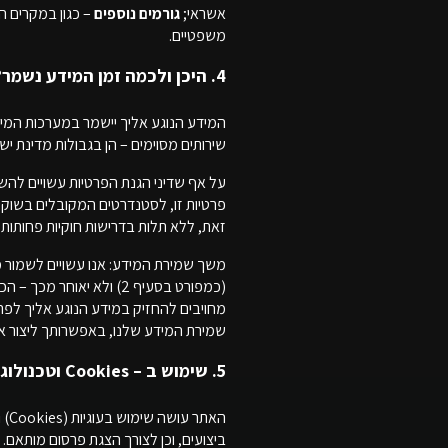
אשראי;
גורמים נוספים
– כגון במקרים הנ
משפטיים.
4. היכן ולכמה זמן המידע נשמר?
שירותים מסוימים – הן בגבולות מדינת יש
על אף שדיני הגנת הפרטיות עשויים להש
פרטיות זו, לסטנדרטים המקובלים בשוק, 
זאת, ללא תלות בדרישות חוקיות פחותות
משך שמירת המידע: אנו עשויים לשמור מי
(כמפורט בסעיף 2) ולא י
מחויבים להחזיק במידע הנוגע אליך לפרק
שמירת המידע שלנו, באפשרותך ליצור א
5. שימוש ב – Cookies וטכנולוגיות איסוף מידע
הא
ביצועים, וכן לצורך הצגת פרסום מותא