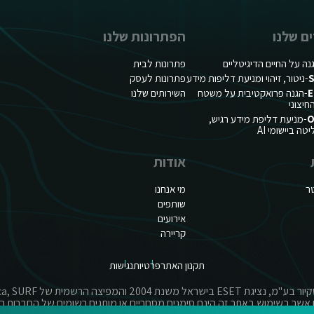
ם שלנו
הפתרונות שלנו
נה על החיים הדיגיטליים
פתרונות לבית
S
-ניטור, זיהוי ומניעת דליפות מידע
פתרונות לעסק
E
-הגנה פרואקטיבית על משטח
השירותים שלנו
יצוני
O
-מניעת דליפת מידע רגיש,
ה ביישומי AI
אודות
ר
מי אנחנו
שותפים
אירועים
קריירה
תקנון האתר
פרטיות
נגישות
אשר בשימוש באתר זה הינם סימנים מסחריים או מותגים רשומים של החברות ה