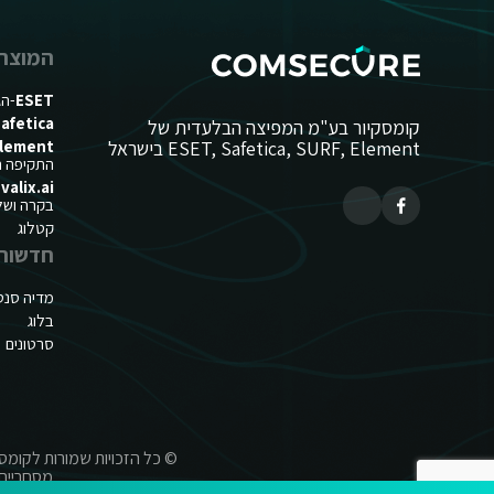
המוצרי
ESET
-הג
afetica
קומסקיור בע"מ המפיצה הבלעדית של
ESET, Safetica, SURF, Element בישראל
lement
התקיפה הח
valix.ai
בקרה ושליט
קטלוג
חדשות
מדיה סנט
בלוג
סרטונים
מסחריים 