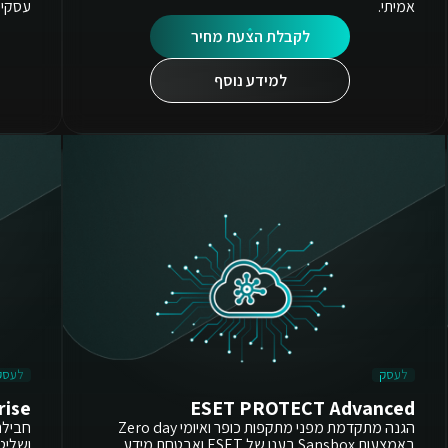
אמיתי.
עסקית
לקבלת הצעת מחיר
למידע נוסף
לעסק
לעסק
rise
ESET PROTECT Advanced
הגנה מתקדמת מפני מתקפות כופר ואיומי Zero day
באמצעות Sansbox בענן של ESET ואבטחת מידע
ושליט