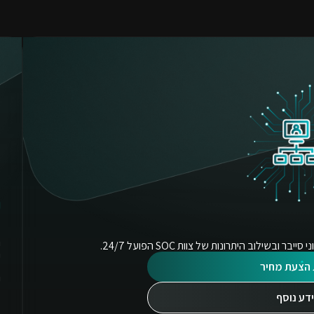
M
ה
ה
הצעת מחיר
ה
ל
דע נוסף
ל