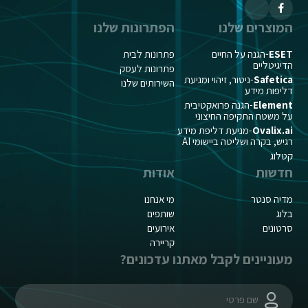
המוצרים שלנו
הפתרונות שלנו
ESET
-הגנה על החיים
פתרונות לבית
הדיגיטליים
פתרונות לעסק
Safetica
-ניטור, זיהוי ומניעת
השירותים שלנו
דליפות מידע
Element
-הגנה פרואקטיבית
על משטח התקיפה החיצוני
Ovalix.ai
-מניעת דליפת מידע
רגיש, בקרה ושליטה ביישומי AI
קטלוג
חדשות
אודות
מדיה סנטר
מי אנחנו
בלוג
שותפים
סרטונים
אירועים
קריירה
מעוניינים לקבל מאתנו עדכונים?