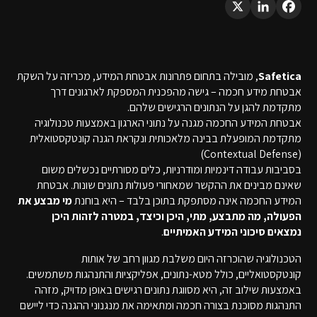
Safetica
, מובילה בתחום פתרונות אבטחת המידע, מכריזה על השקת
אבטחת מידע חכמה – גישה מהפכנית המספקת לארגונים דרך
מתקדמת להגן על הנתונים הרגישים שלהם.
אבטחת המידע החכמה מגנה על נתוני הארגון באמצעות טכנולוגיה
מתקדמת המופעלת בבינה מלאכותית ונקראת הגנה קונטקסטואלית
(Contextual Defense)
בסביבות עבודה דינמיות ומודרניות, כלים מסורתיים נכשלים משום
שאינם מבינים את ההקשר שמאחורי פעולות נתונים שונות. אבטחת
המידע החכמה אינה מסתפקת בתוכן בלבד – היא בוחנת
מי מבצע את
הפעולה, מה מתבצע, מתי, היכן וכיצד, במטרה לזהות היכן
נמצאים סיכוני המידע האמיתיים
.
הטכנולוגיה שהוכרזה היום משלבת מגוון רחב של אותות
קונטקסטואליים, כולל מטא-נתונים, אפליקציות והתנהגות משתמשים.
באמצעות שילוב זה, היא מסווגת נתונים רגישים באופן מדויק, מזהה
התנהגות מסוכנת בצורה חכמה ומתאימה את מנגנוני ההגנה כדי ליישם