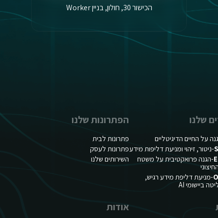
הכישור 30, חולון, בניין Worker
ם שלנו
הפתרונות שלנו
נה על החיים הדיגיטליים
פתרונות לבית
S
-ניטור, זיהוי ומניעת דליפות מידע
פתרונות לעסק
E
-הגנה פרואקטיבית על משטח
השירותים שלנו
יצוני
O
-מניעת דליפת מידע רגיש,
ה ביישומי AI
אודות