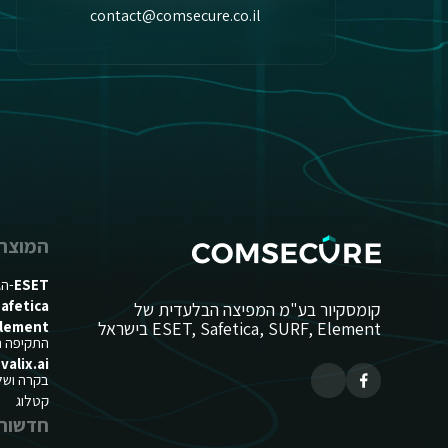
contact@comsecure.co.il
המוצרי
ESET
-הג
afetica
קומסקיור בע"מ המפיצה הבלעדית של
ESET, Safetica, SURF, Element בישראל
lement
התקיפה הח
valix.ai
בקרה ושליט
קטלוג
חדשות