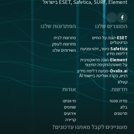
ESET, Safetica, SURF, Element בישראל
המוצרים שלנו
הפתרונות שלנו
ESET
-הגנה על החיים
פתרונות לבית
הדיגיטליים
פתרונות לעסק
Safetica
-ניטור, זיהוי ומניעת
השירותים שלנו
דליפות מידע
Element
-הגנה פרואקטיבית
על משטח התקיפה החיצוני
Ovalix.ai
-מניעת דליפת מידע
רגיש, בקרה ושליטה ביישומי AI
קטלוג
חדשות
אודות
מדיה סנטר
מי אנחנו
בלוג
שותפים
סרטונים
אירועים
קריירה
מעוניינים לקבל מאתנו עדכונים?