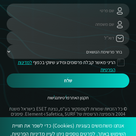
הריני מאשר קבלת פרסומים ומידע שיווקי בכפוף
למדינות
הפרטיות
שלח
תקנון האתר
פרטיות
נגישות
© כל הזכויות שמורות לקומסקיור בע"מ, נציגת ESET בישראל משנת
2004 והמפיצה הרשמית של Safetica, SURF ו-Element. סימנים
מסחריים אשר בשימוש באתר זה הינם סימנים מסחריים או מותגים
רשומים של החברות הרשומות.