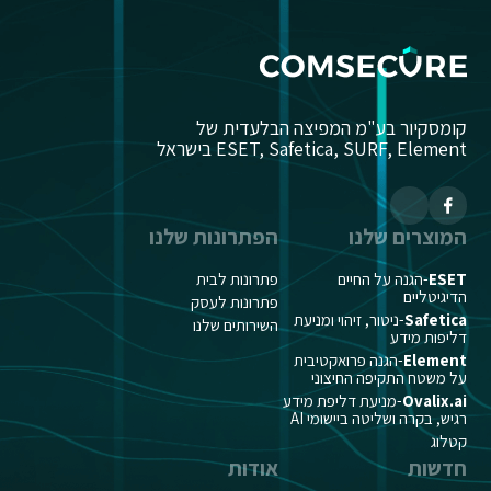
קומסקיור בע"מ המפיצה הבלעדית של
ESET, Safetica, SURF, Element בישראל
המוצרים שלנו
הפתרונות שלנו
ESET
-הגנה על החיים
פתרונות לבית
הדיגיטליים
פתרונות לעסק
Safetica
-ניטור, זיהוי ומניעת
השירותים שלנו
דליפות מידע
Element
-הגנה פרואקטיבית
על משטח התקיפה החיצוני
Ovalix.ai
-מניעת דליפת מידע
רגיש, בקרה ושליטה ביישומי AI
קטלוג
חדשות
אודות