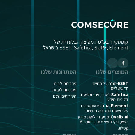
קומסקיור בע"מ המפיצה הבלעדית של
ESET, Safetica, SURF, Element בישראל
המוצרים שלנו
הפתרונות שלנו
ESET
-הגנה על החיים
פתרונות לבית
הדיגיטליים
פתרונות לעסק
Safetica
-ניטור, זיהוי ומניעת
השירותים שלנו
דליפות מידע
Element
-הגנה פרואקטיבית
על משטח התקיפה החיצוני
Ovalix.ai
-מניעת דליפת מידע
רגיש, בקרה ושליטה ביישומי AI
קטלוג