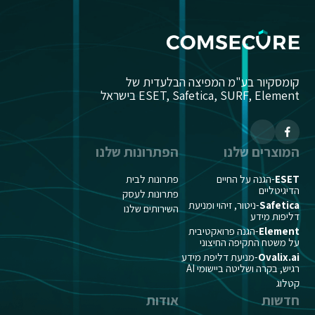
קומסקיור בע"מ המפיצה הבלעדית של
ESET, Safetica, SURF, Element בישראל
המוצרים שלנו
הפתרונות שלנו
ESET
-הגנה על החיים
פתרונות לבית
הדיגיטליים
פתרונות לעסק
Safetica
-ניטור, זיהוי ומניעת
השירותים שלנו
דליפות מידע
Element
-הגנה פרואקטיבית
על משטח התקיפה החיצוני
Ovalix.ai
-מניעת דליפת מידע
רגיש, בקרה ושליטה ביישומי AI
קטלוג
חדשות
אודות