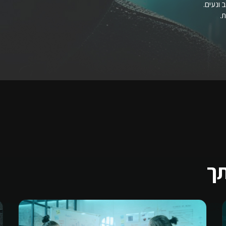
 ונעים.
.
תך