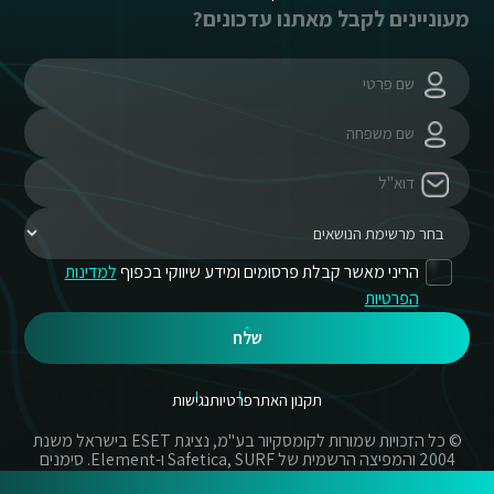
מעוניינים לקבל מאתנו עדכונים?
הריני מאשר קבלת פרסומים ומידע שיווקי בכפוף
למדינות
הפרטיות
שלח
תקנון האתר
פרטיות
נגישות
© כל הזכויות שמורות לקומסקיור בע"מ, נציגת ESET בישראל משנת
2004 והמפיצה הרשמית של Safetica, SURF ו-Element. סימנים
מסחריים אשר בשימוש באתר זה הינם סימנים מסחריים או מותגים