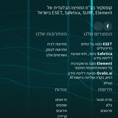
קומסקיור בע"מ המפיצה הבלעדית של
ESET, Safetica, SURF, Element בישראל
המוצרים שלנו
הפתרונות שלנו
ESET
-הגנה על החיים
פתרונות לבית
הדיגיטליים
פתרונות לעסק
Safetica
-ניטור, זיהוי ומניעת
השירותים שלנו
דליפות מידע
Element
-הגנה פרואקטיבית
על משטח התקיפה החיצוני
Ovalix.ai
-מניעת דליפת מידע
רגיש, בקרה ושליטה ביישומי AI
קטלוג
חדשות
אודות
מדיה סנטר
מי אנחנו
בלוג
שותפים
סרטונים
אירועים
קריירה