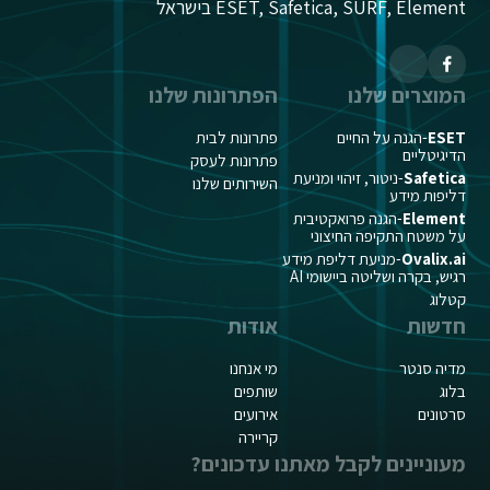
ESET, Safetica, SURF, Element בישראל
המוצרים שלנו
הפתרונות שלנו
ESET
-הגנה על החיים
פתרונות לבית
הדיגיטליים
פתרונות לעסק
Safetica
-ניטור, זיהוי ומניעת
השירותים שלנו
דליפות מידע
Element
-הגנה פרואקטיבית
על משטח התקיפה החיצוני
Ovalix.ai
-מניעת דליפת מידע
רגיש, בקרה ושליטה ביישומי AI
קטלוג
חדשות
אודות
מדיה סנטר
מי אנחנו
בלוג
שותפים
סרטונים
אירועים
קריירה
מעוניינים לקבל מאתנו עדכונים?