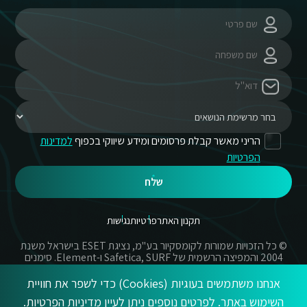
הריני מאשר קבלת פרסומים ומידע שיווקי בכפוף
למדינות
הפרטיות
שלח
תקנון האתר
פרטיות
נגישות
© כל הזכויות שמורות לקומסקיור בע"מ, נציגת ESET בישראל משנת
2004 והמפיצה הרשמית של Safetica, SURF ו-Element. סימנים
מסחריים אשר בשימוש באתר זה הינם סימנים מסחריים או מותגים
רשומים של החברות הרשומות.
אנחנו משתמשים בעוגיות (Cookies) כדי לשפר את חוויית
השימוש באתר. לפרטים נוספים ניתן לעיין
מדיניות הפרטיות
.