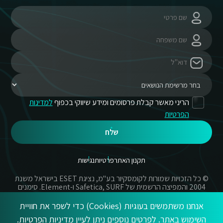
הריני מאשר קבלת פרסומים ומידע שיווקי בכפוף
למדינות
הפרטיות
שלח
תקנון האתר
פרטיות
נגישות
© כל הזכויות שמורות לקומסקיור בע"מ, נציגת ESET בישראל משנת
2004 והמפיצה הרשמית של Safetica, SURF ו-Element. סימנים
מסחריים אשר בשימוש באתר זה הינם סימנים מסחריים או מותגים
רשומים של החברות הרשומות.
אנחנו משתמשים בעוגיות (Cookies) כדי לשפר את חוויית
השימוש באתר. לפרטים נוספים ניתן לעיין
מדיניות הפרטיות
.