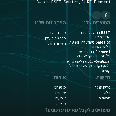
ESET, Safetica, SURF, Element בישראל
המוצרים שלנו
הפתרונות שלנו
ESET
-הגנה על החיים
פתרונות לבית
הדיגיטליים
פתרונות לעסק
Safetica
-ניטור, זיהוי ומניעת
השירותים שלנו
דליפות מידע
Element
-הגנה פרואקטיבית
על משטח התקיפה החיצוני
Ovalix.ai
-מניעת דליפת מידע
רגיש, בקרה ושליטה ביישומי AI
קטלוג
חדשות
אודות
מדיה סנטר
מי אנחנו
בלוג
שותפים
סרטונים
אירועים
קריירה
מעוניינים לקבל מאתנו עדכונים?