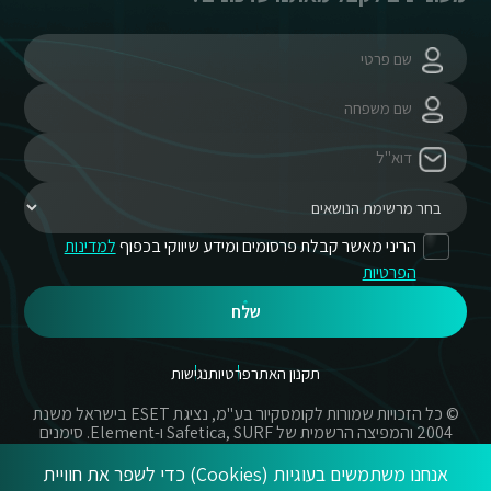
הריני מאשר קבלת פרסומים ומידע שיווקי בכפוף
למדינות
הפרטיות
שלח
תקנון האתר
פרטיות
נגישות
© כל הזכויות שמורות לקומסקיור בע"מ, נציגת ESET בישראל משנת
2004 והמפיצה הרשמית של Safetica, SURF ו-Element. סימנים
מסחריים אשר בשימוש באתר זה הינם סימנים מסחריים או מותגים
רשומים של החברות הרשומות.
אנחנו משתמשים בעוגיות (Cookies) כדי לשפר את חוויית