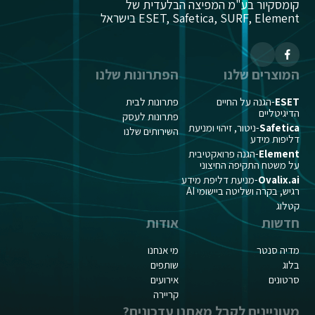
קומסקיור בע"מ המפיצה הבלעדית של
ESET, Safetica, SURF, Element בישראל
המוצרים שלנו
הפתרונות שלנו
ESET
-הגנה על החיים
פתרונות לבית
הדיגיטליים
פתרונות לעסק
Safetica
-ניטור, זיהוי ומניעת
השירותים שלנו
דליפות מידע
Element
-הגנה פרואקטיבית
על משטח התקיפה החיצוני
Ovalix.ai
-מניעת דליפת מידע
רגיש, בקרה ושליטה ביישומי AI
קטלוג
חדשות
אודות
מדיה סנטר
מי אנחנו
בלוג
שותפים
סרטונים
אירועים
קריירה
מעוניינים לקבל מאתנו עדכונים?