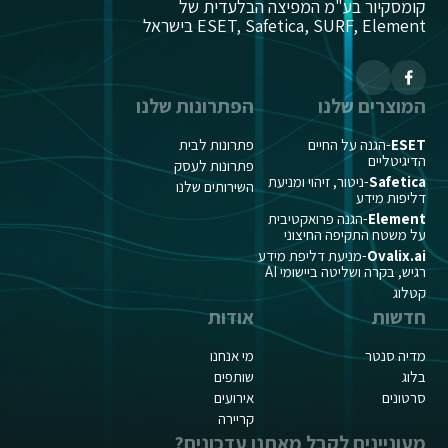
קומסקיור בע"מ המפיצה הבלעדית של
ESET, Safetica, SURF, Element בישראל
המוצרים שלנו
הפתרונות שלנו
ESET
-הגנה על החיים
פתרונות לבית
הדיגיטליים
פתרונות לעסק
Safetica
-ניטור, זיהוי ומניעת
השירותים שלנו
דליפות מידע
Element
-הגנה פרואקטיבית
על משטח התקיפה החיצוני
Ovalix.ai
-מניעת דליפת מידע
רגיש, בקרה ושליטה ביישומי AI
קטלוג
חדשות
אודות
מדיה סנטר
מי אנחנו
בלוג
שותפים
סרטונים
אירועים
קריירה
מעוניינים לקבל מאתנו עדכונים?