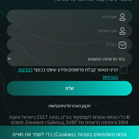
הריני מאשר קבלת פרסומים ומידע שיווקי בכפוף
למדינות
הפרטיות
שלח
תקנון האתר
פרטיות
נגישות
© כל הזכויות שמורות לקומסקיור בע"מ, נציגת ESET בישראל משנת
2004 והמפיצה הרשמית של Safetica, SURF ו-Element. סימנים
מסחריים אשר בשימוש באתר זה הינם סימנים מסחריים או מותגים
רשומים של החברות הרשומות.