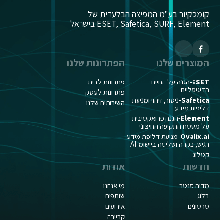
קומסקיור בע"מ המפיצה הבלעדית של
ESET, Safetica, SURF, Element בישראל
המוצרים שלנו
הפתרונות שלנו
ESET
-הגנה על החיים
פתרונות לבית
הדיגיטליים
פתרונות לעסק
Safetica
-ניטור, זיהוי ומניעת
השירותים שלנו
דליפות מידע
Element
-הגנה פרואקטיבית
על משטח התקיפה החיצוני
Ovalix.ai
-מניעת דליפת מידע
רגיש, בקרה ושליטה ביישומי AI
קטלוג
חדשות
אודות
מדיה סנטר
מי אנחנו
בלוג
שותפים
סרטונים
אירועים
קריירה