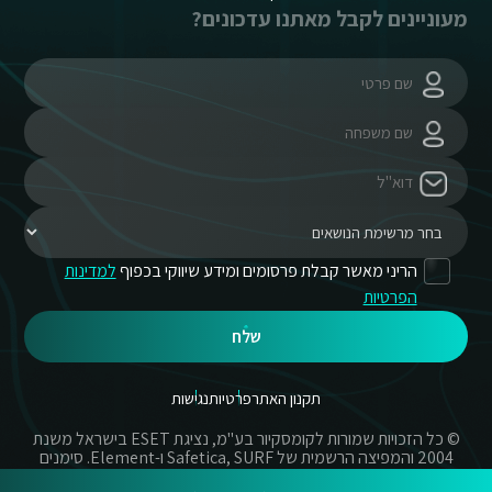
מעוניינים לקבל מאתנו עדכונים?
הריני מאשר קבלת פרסומים ומידע שיווקי בכפוף
למדינות
הפרטיות
שלח
תקנון האתר
פרטיות
נגישות
© כל הזכויות שמורות לקומסקיור בע"מ, נציגת ESET בישראל משנת
2004 והמפיצה הרשמית של Safetica, SURF ו-Element. סימנים
מסחריים אשר בשימוש באתר זה הינם סימנים מסחריים או מותגים