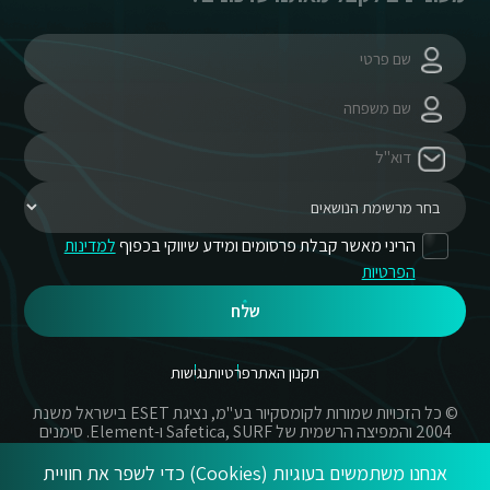
הריני מאשר קבלת פרסומים ומידע שיווקי בכפוף
למדינות
הפרטיות
שלח
תקנון האתר
פרטיות
נגישות
© כל הזכויות שמורות לקומסקיור בע"מ, נציגת ESET בישראל משנת
2004 והמפיצה הרשמית של Safetica, SURF ו-Element. סימנים
מסחריים אשר בשימוש באתר זה הינם סימנים מסחריים או מותגים
רשומים של החברות הרשומות.
אנחנו משתמשים בעוגיות (Cookies) כדי לשפר את חוויית