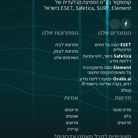
קומסקיור בע"מ המפיצה הבלעדית של
ESET, Safetica, SURF, Element בישראל
המוצרים שלנו
הפתרונות שלנו
ESET
-הגנה על החיים
פתרונות לבית
הדיגיטליים
פתרונות לעסק
Safetica
-ניטור, זיהוי ומניעת
השירותים שלנו
דליפות מידע
Element
-הגנה פרואקטיבית
על משטח התקיפה החיצוני
Ovalix.ai
-מניעת דליפת מידע
רגיש, בקרה ושליטה ביישומי AI
קטלוג
חדשות
אודות
מדיה סנטר
מי אנחנו
בלוג
שותפים
סרטונים
אירועים
קריירה
מעוניינים לקבל מאתנו עדכונים?