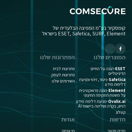
קומסקיור בע"מ המפיצה הבלעדית של
ESET, Safetica, SURF, Element בישראל
המוצרים שלנו
הפתרונות שלנו
ESET
-הגנה על החיים
פתרונות לבית
הדיגיטליים
פתרונות לעסק
Safetica
-ניטור, זיהוי ומניעת
השירותים שלנו
דליפות מידע
Element
-הגנה פרואקטיבית
על משטח התקיפה החיצוני
Ovalix.ai
-מניעת דליפת מידע
רגיש, בקרה ושליטה ביישומי AI
קטלוג
חדשות
אודות
מדיה סנטר
מי אנחנו