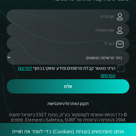
הריני מאשר קבלת פרסומים ומידע שיווקי בכפוף
למדינות
הפרטיות
שלח
תקנון האתר
פרטיות
נגישות
© כל הזכויות שמורות לקומסקיור בע"מ, נציגת ESET בישראל משנת
2004 והמפיצה הרשמית של Safetica, SURF ו-Element. סימנים
מסחריים אשר בשימוש באתר זה הינם סימנים מסחריים או מותגים
רשומים של החברות הרשומות.
אנחנו משתמשים בעוגיות (Cookies) כדי לשפר את חוויית