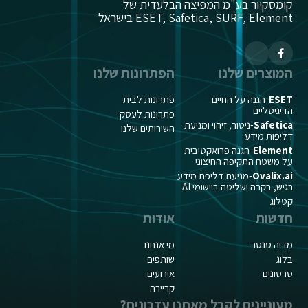
קומסקיור בע"מ המפיצה הבלעדית של
ESET, Safetica, SURF, Element בישראל
המוצרים שלנו
הפתרונות שלנו
ESET
-הגנה על החיים
פתרונות לבית
הדיגיטליים
פתרונות לעסק
Safetica
-ניטור, זיהוי ומניעת
השירותים שלנו
דליפות מידע
Element
-הגנה פרואקטיבית
על משטח התקיפה החיצוני
Ovalix.ai
-מניעת דליפת מידע
רגיש, בקרה ושליטה ביישומי AI
קטלוג
חדשות
אודות
מדיה סנטר
מי אנחנו
בלוג
שותפים
סרטונים
אירועים
קריירה
מעוניינים לקבל מאתנו עדכונים?