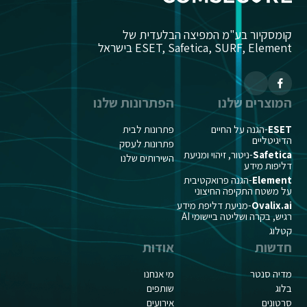
קומסקיור בע"מ המפיצה הבלעדית של
ESET, Safetica, SURF, Element בישראל
המוצרים שלנו
הפתרונות שלנו
ESET
-הגנה על החיים
פתרונות לבית
הדיגיטליים
פתרונות לעסק
Safetica
-ניטור, זיהוי ומניעת
השירותים שלנו
דליפות מידע
Element
-הגנה פרואקטיבית
על משטח התקיפה החיצוני
Ovalix.ai
-מניעת דליפת מידע
רגיש, בקרה ושליטה ביישומי AI
קטלוג
חדשות
אודות
מדיה סנטר
מי אנחנו
בלוג
שותפים
סרטונים
אירועים