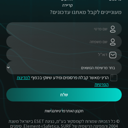
קריירה
מעוניינים לקבל מאתנו עדכונים?
הריני מאשר קבלת פרסומים ומידע שיווקי בכפוף
למדינות
הפרטיות
שלח
תקנון האתר
פרטיות
נגישות
© כל הזכויות שמורות לקומסקיור בע"מ, נציגת ESET בישראל משנת
2004 והמפיצה הרשמית של Safetica, SURF ו-Element. סימנים