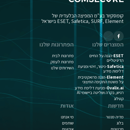
קומסקיור בע"מ המפיצה הבלעדית של
ESET, Safetica, SURF, Element בישראל
המוצרים שלנו
הפתרונות שלנו
ESET
-הגנה על החיים
פתרונות לבית
הדיגיטליים
פתרונות לעסק
Safetica
-ניטור, זיהוי ומניעת
השירותים שלנו
דליפות מידע
Element
-הגנה פרואקטיבית
על משטח התקיפה החיצוני
Ovalix.ai
-מניעת דליפת מידע
רגיש, בקרה ושליטה ביישומי AI
קטלוג
חדשות
אודות
מדיה סנטר
מי אנחנו
בלוג
שותפים
סרטונים
אירועים