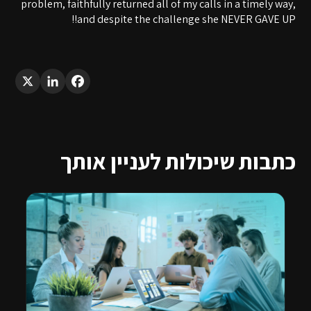
problem, faithfully returned all of my calls in a timely way,
and despite the challenge she NEVER GAVE UP!!
LinkedIn
X
Facebook
כתבות שיכולות לעניין אותך