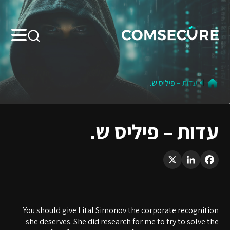
Search:
עדות – פיליס ש.
עדות – פיליס ש.
LinkedIn
X
Facebook
You should give Lital Simonov the corporate recognition
she deserves. She did research for me to try to solve the