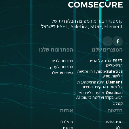
קומסקיור בע"מ המפיצה הבלעדית של
ESET, Safetica, SURF, Element בישראל
המוצרים שלנו
הפתרונות שלנו
ESET
-הגנה על החיים
פתרונות לבית
הדיגיטליים
פתרונות לעסק
Safetica
-ניטור, זיהוי ומניעת
השירותים שלנו
דליפות מידע
Element
-הגנה פרואקטיבית
על משטח התקיפה החיצוני
Ovalix.ai
-מניעת דליפת מידע
רגיש, בקרה ושליטה ביישומי AI
קטלוג
חדשות
אודות
מדיה סנטר
מי אנחנו
בלוג
שותפים