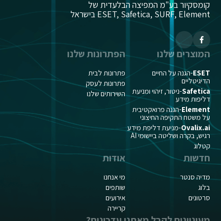
קומסקיור בע"מ המפיצה הבלעדית של
ESET, Safetica, SURF, Element בישראל
המוצרים שלנו
הפתרונות שלנו
ESET
-הגנה על החיים
פתרונות לבית
הדיגיטליים
פתרונות לעסק
Safetica
-ניטור, זיהוי ומניעת
השירותים שלנו
דליפות מידע
Element
-הגנה פרואקטיבית
על משטח התקיפה החיצוני
Ovalix.ai
-מניעת דליפת מידע
רגיש, בקרה ושליטה ביישומי AI
קטלוג
חדשות
אודות
מדיה סנטר
מי אנחנו
בלוג
שותפים
סרטונים
אירועים
קריירה
מעוניינים לקבל מאתנו עדכונים?