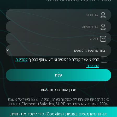
הריני מאשר קבלת פרסומים ומידע שיווקי בכפוף
למדינות
הפרטיות
שלח
תקנון האתר
פרטיות
נגישות
© כל הזכויות שמורות לקומסקיור בע"מ, נציגת ESET בישראל משנת
2004 והמפיצה הרשמית של Safetica, SURF ו-Element. סימנים
מסחריים אשר בשימוש באתר זה הינם סימנים מסחריים או מותגים
רשומים של החברות הרשומות.