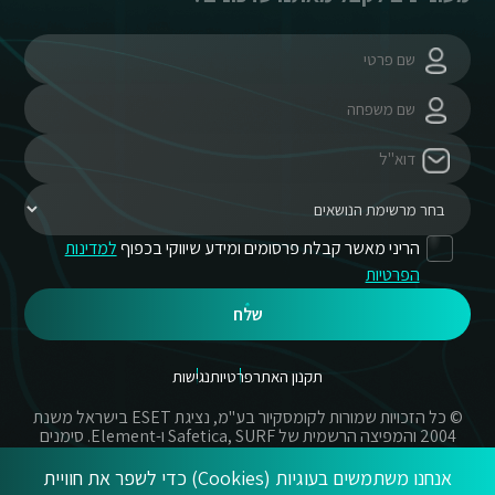
הריני מאשר קבלת פרסומים ומידע שיווקי בכפוף
למדינות
הפרטיות
שלח
תקנון האתר
פרטיות
נגישות
© כל הזכויות שמורות לקומסקיור בע"מ, נציגת ESET בישראל משנת
2004 והמפיצה הרשמית של Safetica, SURF ו-Element. סימנים
מסחריים אשר בשימוש באתר זה הינם סימנים מסחריים או מותגים
רשומים של החברות הרשומות.
אנחנו משתמשים בעוגיות (Cookies) כדי לשפר את חוויית