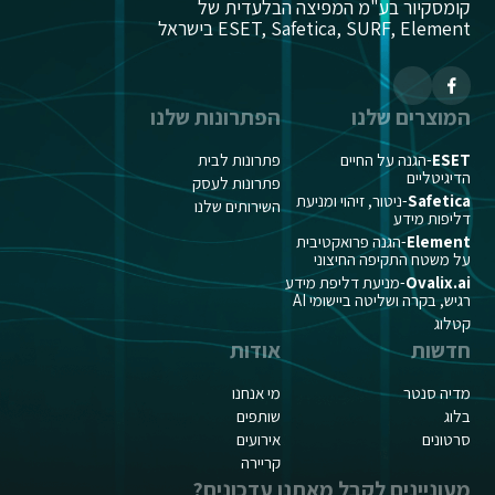
קומסקיור בע"מ המפיצה הבלעדית של
ESET, Safetica, SURF, Element בישראל
המוצרים שלנו
הפתרונות שלנו
ESET
-הגנה על החיים
פתרונות לבית
הדיגיטליים
פתרונות לעסק
Safetica
-ניטור, זיהוי ומניעת
השירותים שלנו
דליפות מידע
Element
-הגנה פרואקטיבית
על משטח התקיפה החיצוני
Ovalix.ai
-מניעת דליפת מידע
רגיש, בקרה ושליטה ביישומי AI
קטלוג
חדשות
אודות
מדיה סנטר
מי אנחנו
בלוג
שותפים
סרטונים
אירועים
קריירה
מעוניינים לקבל מאתנו עדכונים?