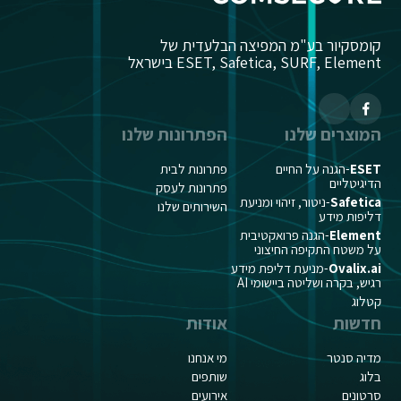
קומסקיור בע"מ המפיצה הבלעדית של
ESET, Safetica, SURF, Element בישראל
המוצרים שלנו
הפתרונות שלנו
ESET
-הגנה על החיים
פתרונות לבית
הדיגיטליים
פתרונות לעסק
Safetica
-ניטור, זיהוי ומניעת
השירותים שלנו
דליפות מידע
Element
-הגנה פרואקטיבית
על משטח התקיפה החיצוני
Ovalix.ai
-מניעת דליפת מידע
רגיש, בקרה ושליטה ביישומי AI
קטלוג
חדשות
אודות
מדיה סנטר
מי אנחנו
בלוג
שותפים
סרטונים
אירועים