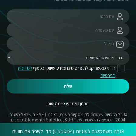
הריני מאשר קבלת פרסומים ומידע שיווקי בכפוף
למדינות
הפרטיות
שלח
תקנון האתר
פרטיות
נגישות
© כל הזכויות שמורות לקומסקיור בע"מ, נציגת ESET בישראל משנת
2004 והמפיצה הרשמית של Safetica, SURF ו-Element. סימנים
מסחריים אשר בשימוש באתר זה הינם סימנים מסחריים או מותגים
רשומים של החברות הרשומות.