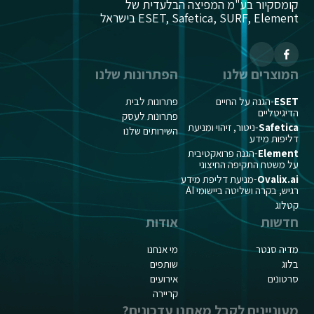
קומסקיור בע"מ המפיצה הבלעדית של
ESET, Safetica, SURF, Element בישראל
המוצרים שלנו
הפתרונות שלנו
ESET
-הגנה על החיים
פתרונות לבית
הדיגיטליים
פתרונות לעסק
Safetica
-ניטור, זיהוי ומניעת
השירותים שלנו
דליפות מידע
Element
-הגנה פרואקטיבית
על משטח התקיפה החיצוני
Ovalix.ai
-מניעת דליפת מידע
רגיש, בקרה ושליטה ביישומי AI
קטלוג
חדשות
אודות
מדיה סנטר
מי אנחנו
בלוג
שותפים
סרטונים
אירועים
קריירה
מעוניינים לקבל מאתנו עדכונים?