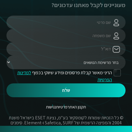
מעוניינים לקבל מאתנו עדכונים?
הריני מאשר קבלת פרסומים ומידע שיווקי בכפוף
למדינות
הפרטיות
שלח
תקנון האתר
פרטיות
נגישות
© כל הזכויות שמורות לקומסקיור בע"מ, נציגת ESET בישראל משנת
2004 והמפיצה הרשמית של Safetica, SURF ו-Element. סימנים
מסחריים אשר בשימוש באתר זה הינם סימנים מסחריים או מותגים