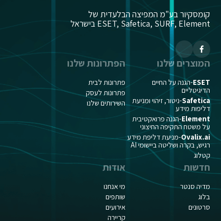
קומסקיור בע"מ המפיצה הבלעדית של
ESET, Safetica, SURF, Element בישראל
המוצרים שלנו
הפתרונות שלנו
ESET
-הגנה על החיים
פתרונות לבית
הדיגיטליים
פתרונות לעסק
Safetica
-ניטור, זיהוי ומניעת
השירותים שלנו
דליפות מידע
Element
-הגנה פרואקטיבית
על משטח התקיפה החיצוני
Ovalix.ai
-מניעת דליפת מידע
רגיש, בקרה ושליטה ביישומי AI
קטלוג
חדשות
אודות
מדיה סנטר
מי אנחנו
בלוג
שותפים
סרטונים
אירועים
קריירה