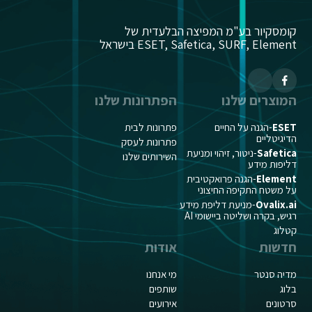
קומסקיור בע"מ המפיצה הבלעדית של
ESET, Safetica, SURF, Element בישראל
המוצרים שלנו
הפתרונות שלנו
ESET
-הגנה על החיים
פתרונות לבית
הדיגיטליים
פתרונות לעסק
Safetica
-ניטור, זיהוי ומניעת
השירותים שלנו
דליפות מידע
Element
-הגנה פרואקטיבית
על משטח התקיפה החיצוני
Ovalix.ai
-מניעת דליפת מידע
רגיש, בקרה ושליטה ביישומי AI
קטלוג
חדשות
אודות
מדיה סנטר
מי אנחנו
בלוג
שותפים
סרטונים
אירועים