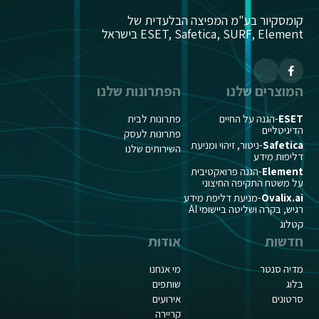
קומסקיור בע"מ המפיצה הבלעדית של
ESET, Safetica, SURF, Element בישראל
המוצרים שלנו
הפתרונות שלנו
ESET
-הגנה על החיים
פתרונות לבית
הדיגיטליים
פתרונות לעסק
Safetica
-ניטור, זיהוי ומניעת
השירותים שלנו
דליפות מידע
Element
-הגנה פרואקטיבית
על משטח התקיפה החיצוני
Ovalix.ai
-מניעת דליפת מידע
רגיש, בקרה ושליטה ביישומי AI
קטלוג
חדשות
אודות
מדיה סנטר
מי אנחנו
בלוג
שותפים
סרטונים
אירועים
קריירה