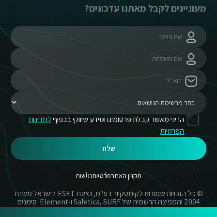
מעוניינים לקבל מאתנו עדכונים?
הריני מאשר קבלת פרסומים ומידע שיווקי בכפוף
למדינות
הפרטיות
שלח
תקנון האתר
פרטיות
נגישות
© כל הזכויות שמורות לקומסקיור בע"מ, נציגת ESET בישראל משנת
2004 והמפיצה הרשמית של Safetica, SURF ו-Element. סימנים
מסחריים אשר בשימוש באתר זה הינם סימנים מסחריים או מותגים