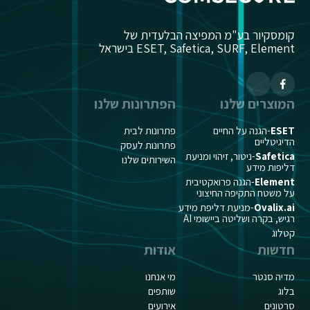
קומסקיור בע"מ המפיצה הבלעדית של
ESET, Safetica, SURF, Element בישראל
המוצרים שלנו
הפתרונות שלנו
ESET
-הגנה על החיים
פתרונות לבית
הדיגיטליים
פתרונות לעסק
Safetica
-ניטור, זיהוי ומניעת
השירותים שלנו
דליפות מידע
Element
-הגנה פרואקטיבית
על משטח התקיפה החיצוני
Ovalix.ai
-מניעת דליפת מידע
רגיש, בקרה ושליטה ביישומי AI
קטלוג
חדשות
אודות
מדיה סנטר
מי אנחנו
בלוג
שותפים
סרטונים
אירועים