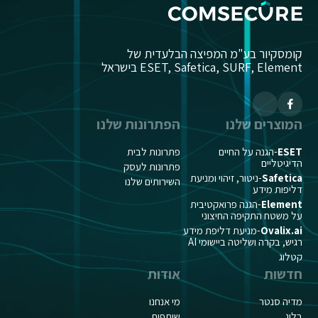
קומסקיור בע"מ המפיצה הבלעדית של
ESET, Safetica, SURF, Element בישראל
המוצרים שלנו
הפתרונות שלנו
ESET
-הגנה על החיים
פתרונות לבית
הדיגיטליים
פתרונות לעסק
Safetica
-ניטור, זיהוי ומניעת
השירותים שלנו
דליפות מידע
Element
-הגנה פרואקטיבית
על משטח התקיפה החיצוני
Ovalix.ai
-מניעת דליפת מידע
רגיש, בקרה ושליטה ביישומי AI
קטלוג
חדשות
אודות
מדיה סנטר
מי אנחנו
בלוג
שותפים