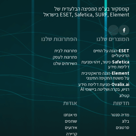
קומסקיור בע"מ המפיצה הבלעדית של
ESET, Safetica, SURF, Element בישראל
המוצרים שלנו
הפתרונות שלנו
ESET
-הגנה על החיים
פתרונות לבית
הדיגיטליים
פתרונות לעסק
Safetica
-ניטור, זיהוי ומניעת
השירותים שלנו
דליפות מידע
Element
-הגנה פרואקטיבית
על משטח התקיפה החיצוני
Ovalix.ai
-מניעת דליפת מידע
רגיש, בקרה ושליטה ביישומי AI
קטלוג
חדשות
אודות
מדיה סנטר
מי אנחנו
בלוג
שותפים
סרטונים
אירועים
קריירה