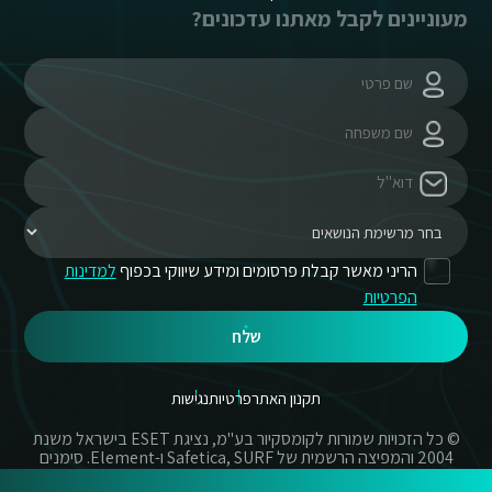
מעוניינים לקבל מאתנו עדכונים?
הריני מאשר קבלת פרסומים ומידע שיווקי בכפוף
למדינות
הפרטיות
שלח
תקנון האתר
פרטיות
נגישות
© כל הזכויות שמורות לקומסקיור בע"מ, נציגת ESET בישראל משנת
2004 והמפיצה הרשמית של Safetica, SURF ו-Element. סימנים
מסחריים אשר בשימוש באתר זה הינם סימנים מסחריים או מותגים