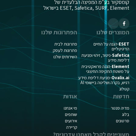
קומסקיור בע"מ המפיצה הבלעדית של
ESET, Safetica, SURF, Element בישראל
המוצרים שלנו
הפתרונות שלנו
ESET
-הגנה על החיים
פתרונות לבית
הדיגיטליים
פתרונות לעסק
Safetica
-ניטור, זיהוי ומניעת
השירותים שלנו
דליפות מידע
Element
-הגנה פרואקטיבית
על משטח התקיפה החיצוני
Ovalix.ai
-מניעת דליפת מידע
רגיש, בקרה ושליטה ביישומי AI
קטלוג
חדשות
אודות
מדיה סנטר
מי אנחנו
בלוג
שותפים
סרטונים
אירועים
קריירה
מעוניינים לקבל מאתנו עדכונים?