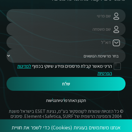
הריני מאשר קבלת פרסומים ומידע שיווקי בכפוף
למדינות
הפרטיות
שלח
תקנון האתר
פרטיות
נגישות
© כל הזכויות שמורות לקומסקיור בע"מ, נציגת ESET בישראל משנת
2004 והמפיצה הרשמית של Safetica, SURF ו-Element. סימנים
מסחריים אשר בשימוש באתר זה הינם סימנים מסחריים או מותגים
רשומים של החברות הרשומות.