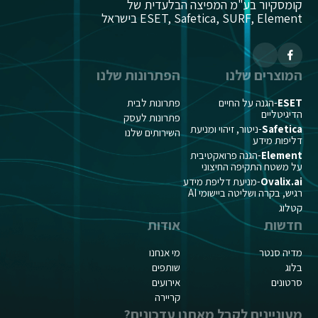
קומסקיור בע"מ המפיצה הבלעדית של
ESET, Safetica, SURF, Element בישראל
המוצרים שלנו
הפתרונות שלנו
ESET
-הגנה על החיים
פתרונות לבית
הדיגיטליים
פתרונות לעסק
Safetica
-ניטור, זיהוי ומניעת
השירותים שלנו
דליפות מידע
Element
-הגנה פרואקטיבית
על משטח התקיפה החיצוני
Ovalix.ai
-מניעת דליפת מידע
רגיש, בקרה ושליטה ביישומי AI
קטלוג
חדשות
אודות
מדיה סנטר
מי אנחנו
בלוג
שותפים
סרטונים
אירועים
קריירה
מעוניינים לקבל מאתנו עדכונים?