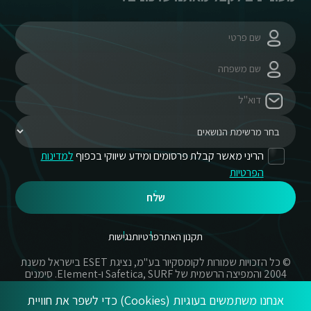
הריני מאשר קבלת פרסומים ומידע שיווקי בכפוף
למדינות
הפרטיות
שלח
תקנון האתר
פרטיות
נגישות
© כל הזכויות שמורות לקומסקיור בע"מ, נציגת ESET בישראל משנת
2004 והמפיצה הרשמית של Safetica, SURF ו-Element. סימנים
מסחריים אשר בשימוש באתר זה הינם סימנים מסחריים או מותגים
רשומים של החברות הרשומות.
אנחנו משתמשים בעוגיות (Cookies) כדי לשפר את חוויית