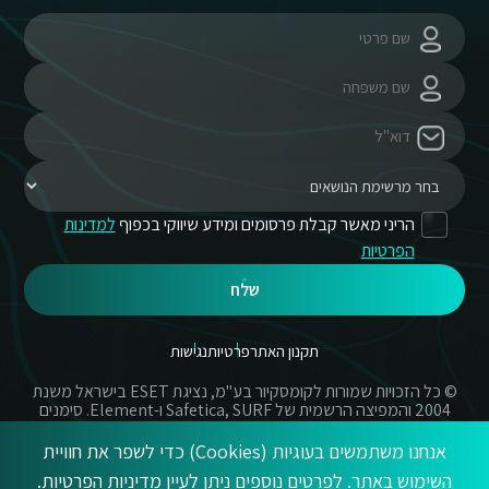
הריני מאשר קבלת פרסומים ומידע שיווקי בכפוף
למדינות
הפרטיות
שלח
תקנון האתר
פרטיות
נגישות
© כל הזכויות שמורות לקומסקיור בע"מ, נציגת ESET בישראל משנת
2004 והמפיצה הרשמית של Safetica, SURF ו-Element. סימנים
מסחריים אשר בשימוש באתר זה הינם סימנים מסחריים או מותגים
רשומים של החברות הרשומות.
אנחנו משתמשים בעוגיות (Cookies) כדי לשפר את חוויית
השימוש באתר. לפרטים נוספים ניתן לעיין
מדיניות הפרטיות
.