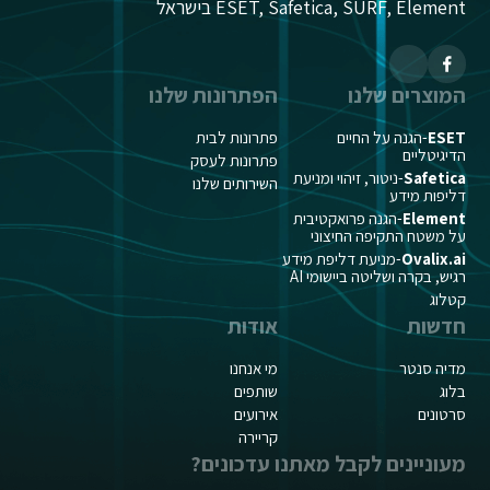
ESET, Safetica, SURF, Element בישראל
המוצרים שלנו
הפתרונות שלנו
ESET
-הגנה על החיים
פתרונות לבית
הדיגיטליים
פתרונות לעסק
Safetica
-ניטור, זיהוי ומניעת
השירותים שלנו
דליפות מידע
Element
-הגנה פרואקטיבית
על משטח התקיפה החיצוני
Ovalix.ai
-מניעת דליפת מידע
רגיש, בקרה ושליטה ביישומי AI
קטלוג
חדשות
אודות
מדיה סנטר
מי אנחנו
בלוג
שותפים
סרטונים
אירועים
קריירה
מעוניינים לקבל מאתנו עדכונים?