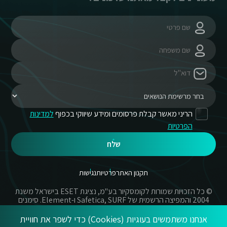
הריני מאשר קבלת פרסומים ומידע שיווקי בכפוף
למדינות
הפרטיות
שלח
תקנון האתר
פרטיות
נגישות
© כל הזכויות שמורות לקומסקיור בע"מ, נציגת ESET בישראל משנת
2004 והמפיצה הרשמית של Safetica, SURF ו-Element. סימנים
מסחריים אשר בשימוש באתר זה הינם סימנים מסחריים או מותגים
רשומים של החברות הרשומות.
אנחנו משתמשים בעוגיות (Cookies) כדי לשפר את חוויית