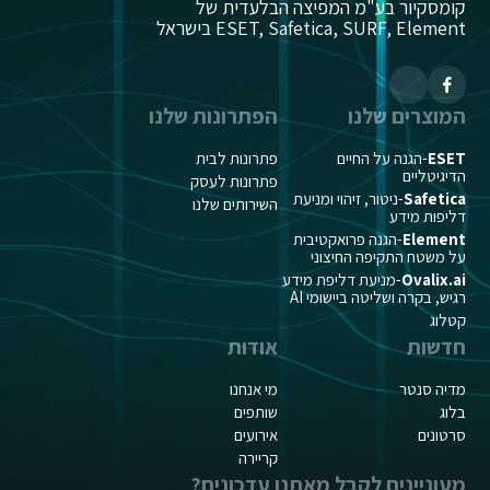
קומסקיור בע"מ המפיצה הבלעדית של
ESET, Safetica, SURF, Element בישראל
המוצרים שלנו
הפתרונות שלנו
ESET
-הגנה על החיים
פתרונות לבית
הדיגיטליים
פתרונות לעסק
Safetica
-ניטור, זיהוי ומניעת
השירותים שלנו
דליפות מידע
Element
-הגנה פרואקטיבית
על משטח התקיפה החיצוני
Ovalix.ai
-מניעת דליפת מידע
רגיש, בקרה ושליטה ביישומי AI
קטלוג
חדשות
אודות
מדיה סנטר
מי אנחנו
בלוג
שותפים
סרטונים
אירועים
קריירה
מעוניינים לקבל מאתנו עדכונים?