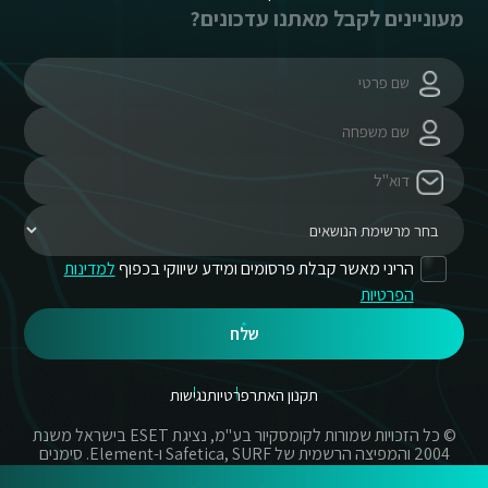
מעוניינים לקבל מאתנו עדכונים?
הריני מאשר קבלת פרסומים ומידע שיווקי בכפוף
למדינות
הפרטיות
שלח
תקנון האתר
פרטיות
נגישות
© כל הזכויות שמורות לקומסקיור בע"מ, נציגת ESET בישראל משנת
2004 והמפיצה הרשמית של Safetica, SURF ו-Element. סימנים
מסחריים אשר בשימוש באתר זה הינם סימנים מסחריים או מותגים