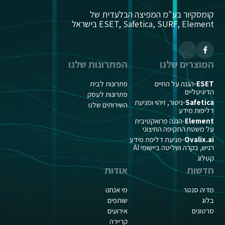
קומסקיור בע"מ המפיצה הבלעדית של
ESET, Safetica, SURF, Element בישראל
המוצרים שלנו
הפתרונות שלנו
ESET
-הגנה על החיים
פתרונות לבית
הדיגיטליים
פתרונות לעסק
Safetica
-ניטור, זיהוי ומניעת
השירותים שלנו
דליפות מידע
Element
-הגנה פרואקטיבית
על משטח התקיפה החיצוני
Ovalix.ai
-מניעת דליפת מידע
רגיש, בקרה ושליטה ביישומי AI
קטלוג
חדשות
אודות
מדיה סנטר
מי אנחנו
בלוג
שותפים
סרטונים
אירועים
קריירה