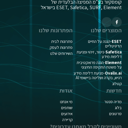
קומסקיור בע"מ המפיצה הבלעדית של
ESET, Safetica, SURF, Element בישראל
המוצרים שלנו
הפתרונות שלנו
ESET
-הגנה על החיים
פתרונות לבית
הדיגיטליים
פתרונות לעסק
Safetica
-ניטור, זיהוי ומניעת
השירותים שלנו
דליפות מידע
Element
-הגנה פרואקטיבית
על משטח התקיפה החיצוני
Ovalix.ai
-מניעת דליפת מידע
רגיש, בקרה ושליטה ביישומי AI
קטלוג
חדשות
אודות
מדיה סנטר
מי אנחנו
בלוג
שותפים
סרטונים
אירועים
קריירה
מעוניינים לקבל מאתנו עדכונים?