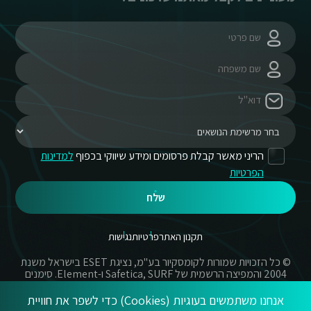
הריני מאשר קבלת פרסומים ומידע שיווקי בכפוף
למדינות
הפרטיות
שלח
תקנון האתר
פרטיות
נגישות
© כל הזכויות שמורות לקומסקיור בע"מ, נציגת ESET בישראל משנת
2004 והמפיצה הרשמית של Safetica, SURF ו-Element. סימנים
מסחריים אשר בשימוש באתר זה הינם סימנים מסחריים או מותגים
רשומים של החברות הרשומות.
אנחנו משתמשים בעוגיות (Cookies) כדי לשפר את חוויית