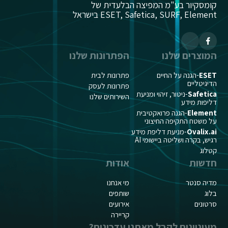
קומסקיור בע"מ המפיצה הבלעדית של
ESET, Safetica, SURF, Element בישראל
המוצרים שלנו
הפתרונות שלנו
ESET
-הגנה על החיים
פתרונות לבית
הדיגיטליים
פתרונות לעסק
Safetica
-ניטור, זיהוי ומניעת
השירותים שלנו
דליפות מידע
Element
-הגנה פרואקטיבית
על משטח התקיפה החיצוני
Ovalix.ai
-מניעת דליפת מידע
רגיש, בקרה ושליטה ביישומי AI
קטלוג
חדשות
אודות
מדיה סנטר
מי אנחנו
בלוג
שותפים
סרטונים
אירועים
קריירה
מעוניינים לקבל מאתנו עדכונים?