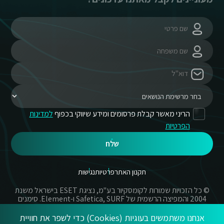
הריני מאשר קבלת פרסומים ומידע שיווקי בכפוף
למדינות
הפרטיות
שלח
תקנון האתר
פרטיות
נגישות
© כל הזכויות שמורות לקומסקיור בע"מ, נציגת ESET בישראל משנת
2004 והמפיצה הרשמית של Safetica, SURF ו-Element. סימנים
מסחריים אשר בשימוש באתר זה הינם סימנים מסחריים או מותגים
רשומים של החברות הרשומות.