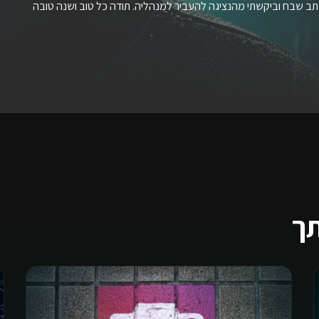
תב שבח וביקשתי מהנציגה להעביר למנהליה. תודה כל טוב ושנה טובה
תך