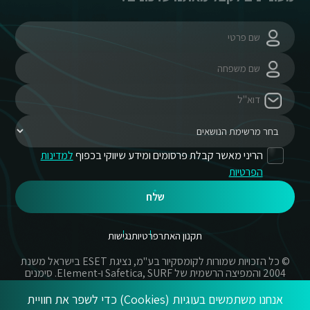
הריני מאשר קבלת פרסומים ומידע שיווקי בכפוף
למדינות
הפרטיות
שלח
תקנון האתר
פרטיות
נגישות
© כל הזכויות שמורות לקומסקיור בע"מ, נציגת ESET בישראל משנת
2004 והמפיצה הרשמית של Safetica, SURF ו-Element. סימנים
מסחריים אשר בשימוש באתר זה הינם סימנים מסחריים או מותגים
רשומים של החברות הרשומות.
אנחנו משתמשים בעוגיות (Cookies) כדי לשפר את חוויית