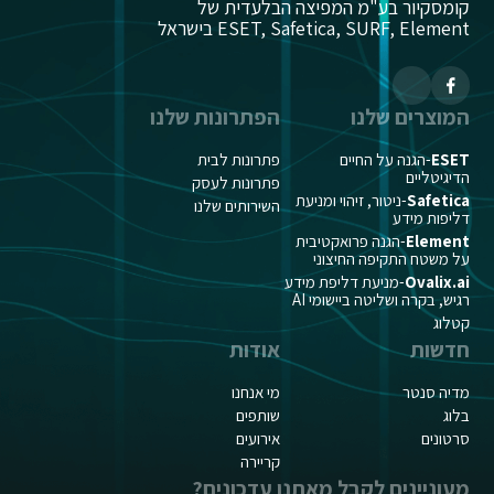
קומסקיור בע"מ המפיצה הבלעדית של
ESET, Safetica, SURF, Element בישראל
המוצרים שלנו
הפתרונות שלנו
ESET
-הגנה על החיים
פתרונות לבית
הדיגיטליים
פתרונות לעסק
Safetica
-ניטור, זיהוי ומניעת
השירותים שלנו
דליפות מידע
Element
-הגנה פרואקטיבית
על משטח התקיפה החיצוני
Ovalix.ai
-מניעת דליפת מידע
רגיש, בקרה ושליטה ביישומי AI
קטלוג
חדשות
אודות
מדיה סנטר
מי אנחנו
בלוג
שותפים
סרטונים
אירועים
קריירה
מעוניינים לקבל מאתנו עדכונים?