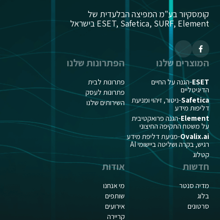
קומסקיור בע"מ המפיצה הבלעדית של
ESET, Safetica, SURF, Element בישראל
המוצרים שלנו
הפתרונות שלנו
ESET
-הגנה על החיים
פתרונות לבית
הדיגיטליים
פתרונות לעסק
Safetica
-ניטור, זיהוי ומניעת
השירותים שלנו
דליפות מידע
Element
-הגנה פרואקטיבית
על משטח התקיפה החיצוני
Ovalix.ai
-מניעת דליפת מידע
רגיש, בקרה ושליטה ביישומי AI
קטלוג
חדשות
אודות
מדיה סנטר
מי אנחנו
בלוג
שותפים
סרטונים
אירועים
קריירה