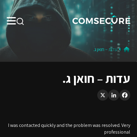
Search:
עדות – חואן ג.
עדות – חואן ג.
LinkedIn
X
Facebook
I was contacted quickly and the problem was resolved. Very
professional