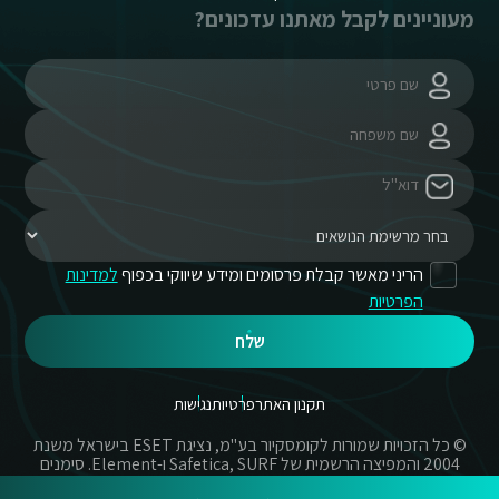
מעוניינים לקבל מאתנו עדכונים?
הריני מאשר קבלת פרסומים ומידע שיווקי בכפוף
למדינות
הפרטיות
שלח
תקנון האתר
פרטיות
נגישות
© כל הזכויות שמורות לקומסקיור בע"מ, נציגת ESET בישראל משנת
2004 והמפיצה הרשמית של Safetica, SURF ו-Element. סימנים
מסחריים אשר בשימוש באתר זה הינם סימנים מסחריים או מותגים