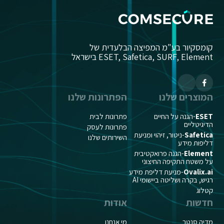
קומסקיור בע"מ המפיצה הבלעדית של
ESET, Safetica, SURF, Element בישראל
המוצרים שלנו
הפתרונות שלנו
ESET
-הגנה על החיים
פתרונות לבית
הדיגיטליים
פתרונות לעסק
Safetica
-ניטור, זיהוי ומניעת
השירותים שלנו
דליפות מידע
Element
-הגנה פרואקטיבית
על משטח התקיפה החיצוני
Ovalix.ai
-מניעת דליפת מידע
רגיש, בקרה ושליטה ביישומי AI
קטלוג
חדשות
אודות
מדיה סנטר
מי אנחנו