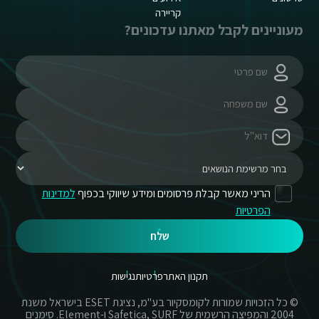
קריירה
מעוניינים לקבל מאתנו עדכונים?
הריני מאשר קבלת פרסומים ומידע שיווקי בכפוף
למדינות
הפרטיות
שלח
תקנון האתר
פרטיות
נגישות
© כל הזכויות שמורות לקומסקיור בע"מ, נציגת ESET בישראל משנת
2004 והמפיצה הרשמית של Safetica, SURF ו-Element. סימנים