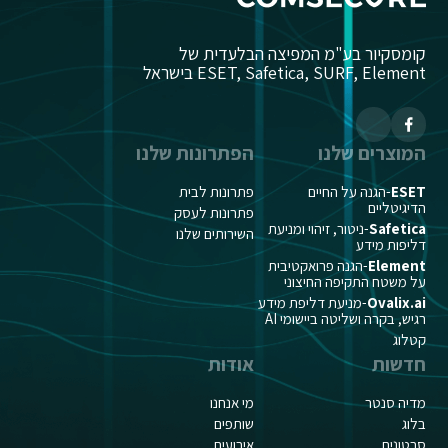
קומסקיור בע"מ המפיצה הבלעדית של
ESET, Safetica, SURF, Element בישראל
המוצרים שלנו
הפתרונות שלנו
ESET
-הגנה על החיים
פתרונות לבית
הדיגיטליים
פתרונות לעסק
Safetica
-ניטור, זיהוי ומניעת
השירותים שלנו
דליפות מידע
Element
-הגנה פרואקטיבית
על משטח התקיפה החיצוני
Ovalix.ai
-מניעת דליפת מידע
רגיש, בקרה ושליטה ביישומי AI
קטלוג
חדשות
אודות
מדיה סנטר
מי אנחנו
בלוג
שותפים
סרטונים
אירועים