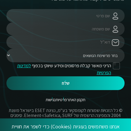
הריני מאשר קבלת פרסומים ומידע שיווקי בכפוף
למדינות
הפרטיות
שלח
תקנון האתר
פרטיות
נגישות
© כל הזכויות שמורות לקומסקיור בע"מ, נציגת ESET בישראל משנת
2004 והמפיצה הרשמית של Safetica, SURF ו-Element. סימנים
מסחריים אשר בשימוש באתר זה הינם סימנים מסחריים או מותגים
רשומים של החברות הרשומות.
אנחנו משתמשים בעוגיות (Cookies) כדי לשפר את חוויית