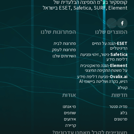
קומסקיור בע"מ המפיצה הבלעדית של
ESET, Safetica, SURF, Element בישראל
המוצרים שלנו
הפתרונות שלנו
ESET
-הגנה על החיים
פתרונות לבית
הדיגיטליים
פתרונות לעסק
Safetica
-ניטור, זיהוי ומניעת
השירותים שלנו
דליפות מידע
Element
-הגנה פרואקטיבית
על משטח התקיפה החיצוני
Ovalix.ai
-מניעת דליפת מידע
רגיש, בקרה ושליטה ביישומי AI
קטלוג
חדשות
אודות
מדיה סנטר
מי אנחנו
בלוג
שותפים
סרטונים
אירועים
קריירה
מעוניינים לקבל מאתנו עדכונים?