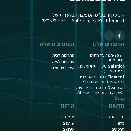
קומסקיור בע"מ המפיצה הבלעדית של
ESET, Safetica, SURF, Element בישראל
המוצרים שלנו
הפתרונות שלנו
ESET
-הגנה על החיים
פתרונות לבית
הדיגיטליים
פתרונות לעסק
Safetica
-ניטור, זיהוי ומניעת
השירותים שלנו
דליפות מידע
Element
-הגנה פרואקטיבית
על משטח התקיפה החיצוני
Ovalix.ai
-מניעת דליפת מידע
רגיש, בקרה ושליטה ביישומי AI
קטלוג
חדשות
אודות
מדיה סנטר
מי אנחנו
בלוג
שותפים
סרטונים
אירועים