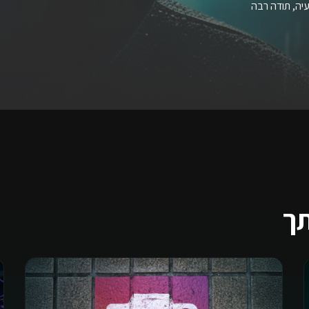
יה, תודה רבה
תך