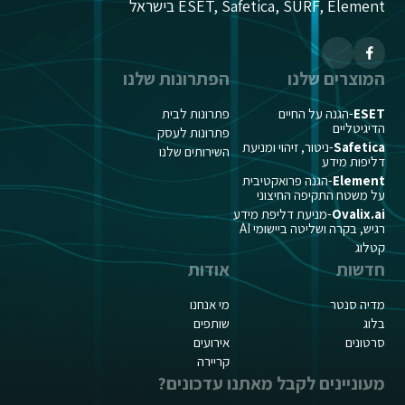
ESET, Safetica, SURF, Element בישראל
המוצרים שלנו
הפתרונות שלנו
ESET
-הגנה על החיים
פתרונות לבית
הדיגיטליים
פתרונות לעסק
Safetica
-ניטור, זיהוי ומניעת
השירותים שלנו
דליפות מידע
Element
-הגנה פרואקטיבית
על משטח התקיפה החיצוני
Ovalix.ai
-מניעת דליפת מידע
רגיש, בקרה ושליטה ביישומי AI
קטלוג
חדשות
אודות
מדיה סנטר
מי אנחנו
בלוג
שותפים
סרטונים
אירועים
קריירה
מעוניינים לקבל מאתנו עדכונים?