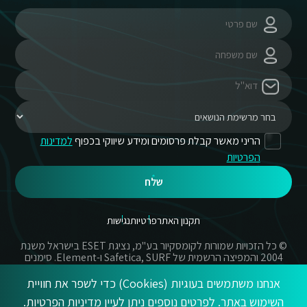
הריני מאשר קבלת פרסומים ומידע שיווקי בכפוף
למדינות
הפרטיות
שלח
תקנון האתר
פרטיות
נגישות
© כל הזכויות שמורות לקומסקיור בע"מ, נציגת ESET בישראל משנת
2004 והמפיצה הרשמית של Safetica, SURF ו-Element. סימנים
מסחריים אשר בשימוש באתר זה הינם סימנים מסחריים או מותגים
רשומים של החברות הרשומות.
אנחנו משתמשים בעוגיות (Cookies) כדי לשפר את חוויית