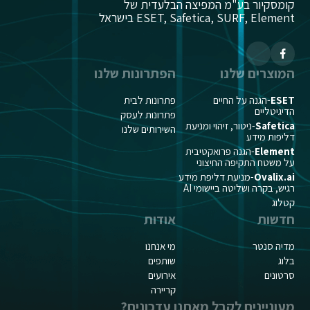
קומסקיור בע"מ המפיצה הבלעדית של
ESET, Safetica, SURF, Element בישראל
המוצרים שלנו
הפתרונות שלנו
ESET
-הגנה על החיים
פתרונות לבית
הדיגיטליים
פתרונות לעסק
Safetica
-ניטור, זיהוי ומניעת
השירותים שלנו
דליפות מידע
Element
-הגנה פרואקטיבית
על משטח התקיפה החיצוני
Ovalix.ai
-מניעת דליפת מידע
רגיש, בקרה ושליטה ביישומי AI
קטלוג
חדשות
אודות
מדיה סנטר
מי אנחנו
בלוג
שותפים
סרטונים
אירועים
קריירה
מעוניינים לקבל מאתנו עדכונים?