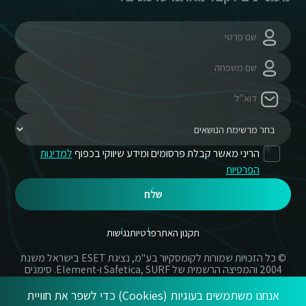
הריני מאשר קבלת פרסומים ומידע שיווקי בכפוף
למדינות
הפרטיות
שלח
תקנון האתר
פרטיות
נגישות
© כל הזכויות שמורות לקומסקיור בע"מ, נציגת ESET בישראל משנת
2004 והמפיצה הרשמית של Safetica, SURF ו-Element. סימנים
מסחריים אשר בשימוש באתר זה הינם סימנים מסחריים או מותגים
רשומים של החברות הרשומות.
אנחנו משתמשים בעוגיות (Cookies) כדי לשפר את חוויית