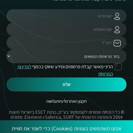
הריני מאשר קבלת פרסומים ומידע שיווקי בכפוף
למדינות
הפרטיות
שלח
תקנון האתר
פרטיות
נגישות
© כל הזכויות שמורות לקומסקיור בע"מ, נציגת ESET בישראל משנת
2004 והמפיצה הרשמית של Safetica, SURF ו-Element. סימנים
מסחריים אשר בשימוש באתר זה הינם סימנים מסחריים או מותגים
רשומים של החברות הרשומות.
אנחנו משתמשים בעוגיות (Cookies) כדי לשפר את חוויית