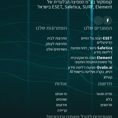
קומסקיור בע"מ המפיצה הבלעדית של
ESET, Safetica, SURF, Element בישראל
המוצרים שלנו
הפתרונות שלנו
ESET
-הגנה על החיים
פתרונות לבית
הדיגיטליים
פתרונות לעסק
Safetica
-ניטור, זיהוי ומניעת
השירותים שלנו
דליפות מידע
Element
-הגנה פרואקטיבית
על משטח התקיפה החיצוני
Ovalix.ai
-מניעת דליפת מידע
רגיש, בקרה ושליטה ביישומי AI
קטלוג
חדשות
אודות
מדיה סנטר
מי אנחנו
בלוג
שותפים
סרטונים
אירועים
קריירה
מעוניינים לקבל מאתנו עדכונים?